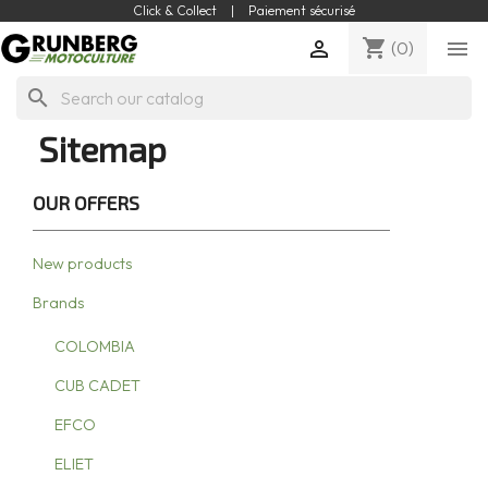
Click & Collect
|
Paiement sécurisé
shopping_cart


(0)
search
Sitemap
OUR OFFERS
New products
Brands
COLOMBIA
CUB CADET
EFCO
ELIET