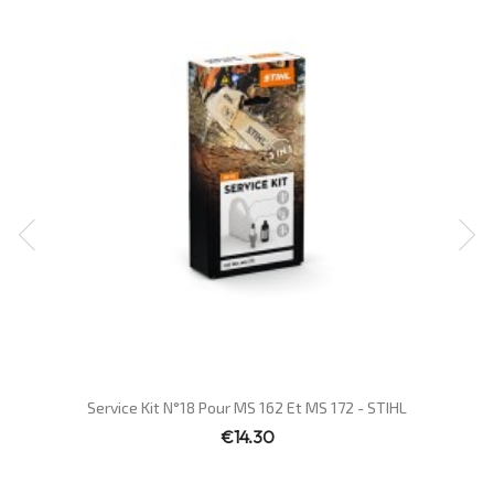
Quick view

Service Kit N°18 Pour MS 162 Et MS 172 - STIHL
€14.30