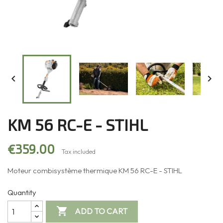


KM 56 RC-E - STIHL
€359.00
Tax included
Moteur combisystème thermique KM 56 RC-E - STIHL
Quantity

ADD TO CART