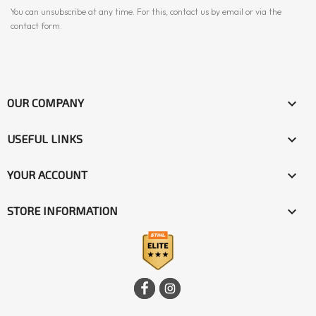
You can unsubscribe at any time. For this, contact us by email or via the
contact form.

OUR COMPANY

USEFUL LINKS

YOUR ACCOUNT
keyboard_arrow_down
STORE INFORMATION