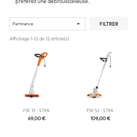
préférez une débroussailleuse.

FILTRER
Pertinence
Affichage 1-12 de 12 article(s)
Vue rapide
Vue rapide


FSE 31 - STIHL
FSE 52 - STIHL
69,00 €
109,00 €