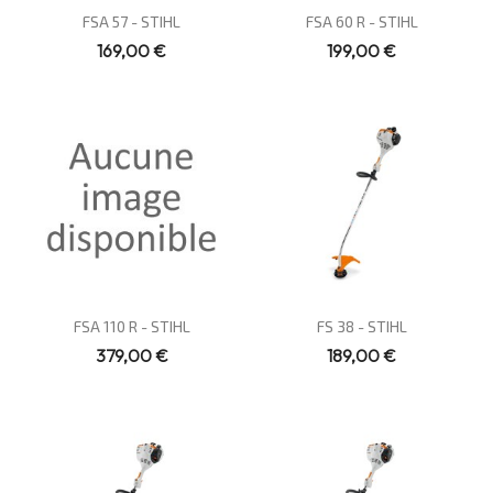
Vue rapide
Vue rapide


FSA 57 - STIHL
FSA 60 R - STIHL
169,00 €
199,00 €
Vue rapide
Vue rapide


FSA 110 R - STIHL
FS 38 - STIHL
379,00 €
189,00 €