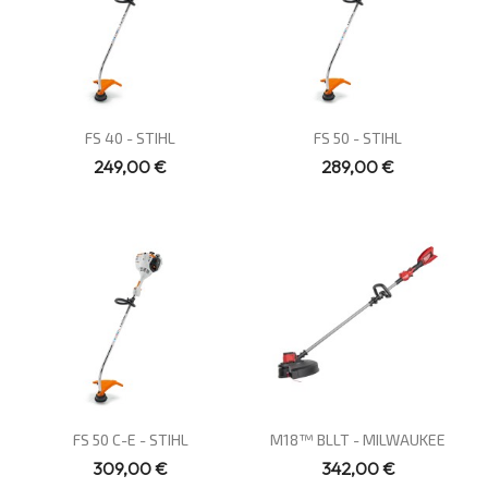
Vue rapide
Vue rapide


FS 40 - STIHL
FS 50 - STIHL
249,00 €
289,00 €
Vue rapide
Vue rapide


FS 50 C-E - STIHL
M18™ BLLT - MILWAUKEE
309,00 €
342,00 €